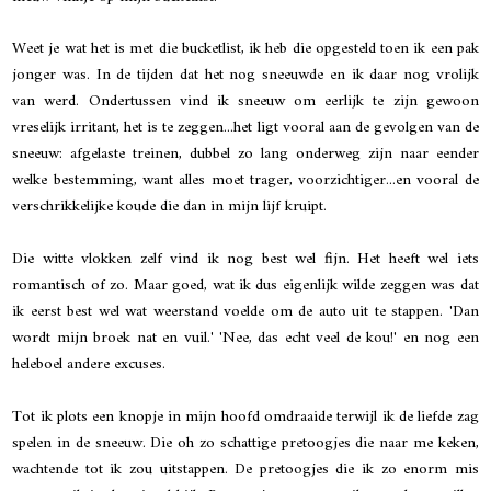
Weet je wat het is met die bucketlist, ik heb die opgesteld toen ik een pak
jonger was. In de tijden dat het nog sneeuwde en ik daar nog vrolijk
van werd. Ondertussen vind ik sneeuw om eerlijk te zijn gewoon
vreselijk irritant, het is te zeggen...het ligt vooral aan de gevolgen van de
sneeuw: afgelaste treinen, dubbel zo lang onderweg zijn naar eender
welke bestemming, want alles moet trager, voorzichtiger...en vooral de
verschrikkelijke koude die dan in mijn lijf kruipt.
Die witte vlokken zelf vind ik nog best wel fijn. Het heeft wel iets
romantisch of zo. Maar goed, wat ik dus eigenlijk wilde zeggen was dat
ik eerst best wel wat weerstand voelde om de auto uit te stappen. 'Dan
wordt mijn broek nat en vuil.' 'Nee, das echt veel de kou!' en nog een
heleboel andere excuses.
Tot ik plots een knopje in mijn hoofd omdraaide terwijl ik de liefde zag
spelen in de sneeuw. Die oh zo schattige pretoogjes die naar me keken,
wachtende tot ik zou uitstappen. De pretoogjes die ik zo enorm mis