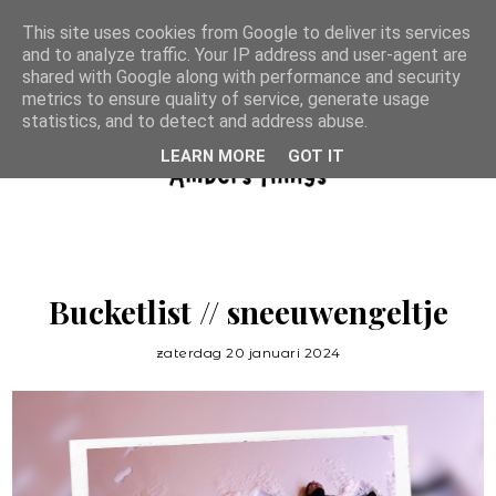
This site uses cookies from Google to deliver its services
and to analyze traffic. Your IP address and user-agent are
shared with Google along with performance and security
metrics to ensure quality of service, generate usage
statistics, and to detect and address abuse.
LEARN MORE
GOT IT
Bucketlist // sneeuwengeltje
zaterdag 20 januari 2024