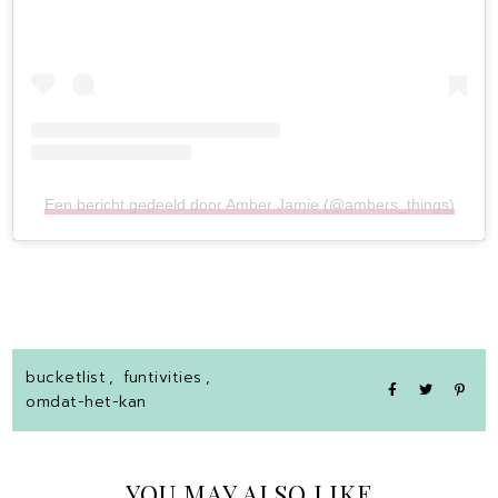
Een bericht gedeeld door Amber Jamie (@ambers_things)
bucketlist
,
funtivities
,
omdat-het-kan
YOU MAY ALSO LIKE