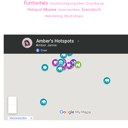
Funtivities
Gezelschapsspellen
Goedkoop
Musea
Hotspot
Toeristisch
Overnachten
Wandeling
Workshops