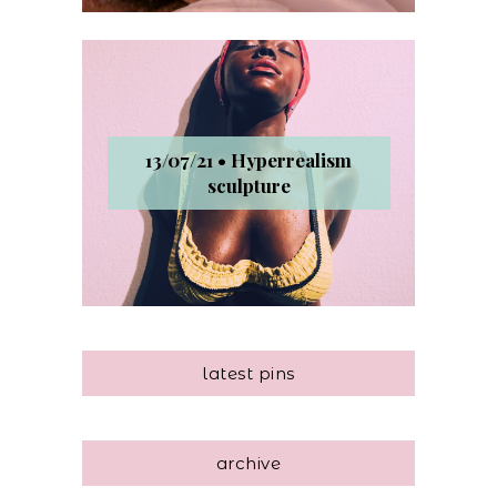
13/07/21 • Hyperrealism
sculpture
latest pins
archive