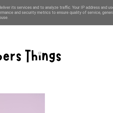
s
liver its services and to analyze traffic. Your IP address and u
rmance and security metrics to ensure quality of service, gene
buse.