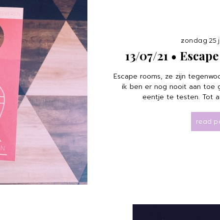
zondag 25 j
13/07/21 • Escap
Escape rooms, ze zijn tegenwoo
ik ben er nog nooit aan toe
eentje te testen. Tot a
read p