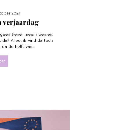
tober 2021
n verjaardag
 geen tiener meer noemen.
s da? Allee, ik vind da toch
 da de helft van...
ost