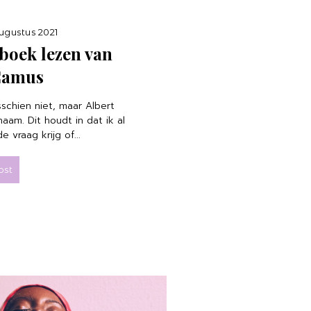
gustus 2021
 boek lezen van
Camus
sschien niet, maar Albert
am. Dit houdt in dat ik al
e vraag krijg of...
ost