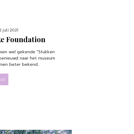
juli 2021
eke Foundation
schien wel gekende "Stukken
 benieuwd naar het museum
men beter bekend...
ost