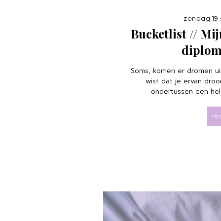
zondag 19
Bucketlist // M
diplom
Soms, komen er dromen uit 
wist dat je ervan droo
ondertussen een hele
re