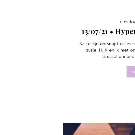
dinsdag
13/07/21 • Hype
Na te zijn ontsnapt uit es
zusje, H, K en ik met on
Brussel om ons 
re