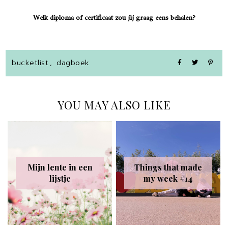
Welk diploma of certificaat zou jij graag eens behalen?
bucketlist
,
dagboek
YOU MAY ALSO LIKE
Mijn lente in een
Things that made
lijstje
my week #14