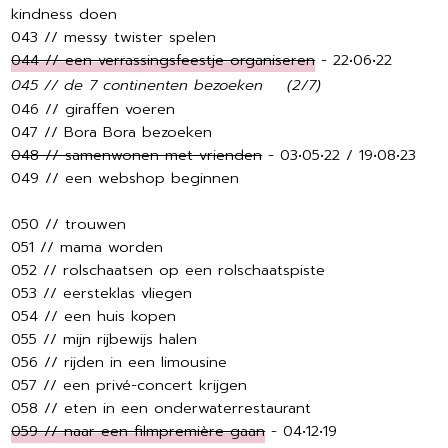
kindness doen
043 // messy twister spelen
044 // een verrassingsfeestje organiseren
- 22•06•22
045 // de 7 continenten bezoeken
(2/7)
046 // giraffen voeren
047 // Bora Bora bezoeken
048 // samenwonen met vrienden
- 03•05•22 / 19•08•23
049 // een webshop beginnen
050 // trouwen
051 // mama worden
052 // rolschaatsen op een rolschaatspiste
053 // eersteklas vliegen
054 // een huis kopen
055 // mijn rijbewijs halen
056 // rijden in een limousine
057 // een privé-concert krijgen
058 // eten in een onderwaterrestaurant
059 // naar een filmpremière gaan
- 04•12•19