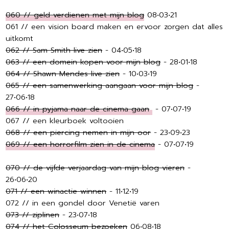
060 // geld verdienen met mijn blog
08•03•21
061 // een vision board maken en ervoor zorgen dat alles
uitkomt
062 // Sam Smith live zien
- 04•05•18
063 // een domein kopen voor mijn blog
- 28•01•18
064 // Shawn Mendes live zien
- 10•03•19
065 // een samenwerking aangaan voor mijn blog
-
27•06•18
066 // in pyjama naar de cinema gaan
- 07•07•19
067 // een kleurboek voltooien
068 // een piercing nemen in mijn oor
- 23•09•23
069 // een horrorfilm zien in de cinema
- 07•07•19
070 // de vijfde verjaardag van mijn blog vieren
-
26•06•20
071 // een winactie winnen
- 11•12•19
072 // in een gondel door Venetië varen
073 // ziplinen
- 23•07•18
074 // het Colosseum bezoeken
06•08•18