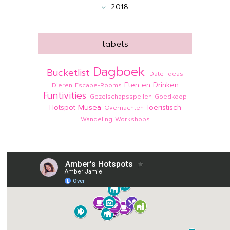
2018
labels
Dagboek
Bucketlist
Date-ideas
Eten-en-Drinken
Dieren
Escape-Rooms
Funtivities
Gezelschapsspellen
Goedkoop
Musea
Hotspot
Toeristisch
Overnachten
Wandeling
Workshops