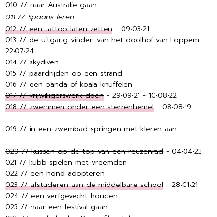
010 // naar Australië gaan
011 // Spaans leren
012 // een tattoo laten zetten
- 09•03•21
013 // de uitgang vinden van het doolhof van Loppem
-
22•07•24
014 // skydiven
015 // paardrijden op een strand
016 // een panda of koala knuffelen
017 // vrijwilligerswerk doen
- 29•09•21 - 10•08•22
018 // zwemmen onder een sterrenhemel
- 08•08•19
019 // in een zwembad springen met kleren aan
020 // kussen op de top van een reuzenrad
- 04•04•23
021 // kubb spelen met vreemden
022 // een hond adopteren
023 // afstuderen aan de middelbare school
- 28•01•21
024 // een verfgevecht houden
025 // naar een festival gaan