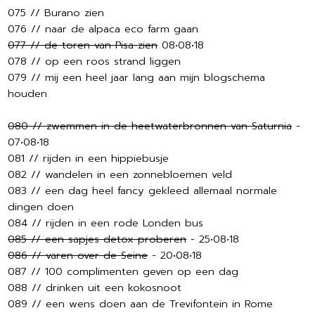
075 // Burano zien
076 // naar de alpaca eco farm gaan
077 // de toren van Pisa zien
08•08•18
078 // op een roos strand liggen
079 // mij een heel jaar lang aan mijn blogschema
houden
080 // zwemmen in de heetwaterbronnen van Saturnia
-
07•08•18
081 // rijden in een hippiebusje
082 // wandelen in een zonnebloemen veld
083 // een dag heel fancy gekleed allemaal normale
dingen doen
084 // rijden in een rode Londen bus
085 // een sapjes detox proberen
- 25•08•18
086 // varen over de Seine
- 20•08•18
087 // 100 complimenten geven op een dag
088 // drinken uit een kokosnoot
089 // een wens doen aan de Trevifontein in Rome