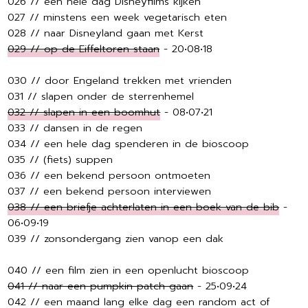
026 // een hele dag Disneyfilms kijken
027 // minstens een week vegetarisch eten
028 // naar Disneyland gaan met Kerst
029 // op de Eiffeltoren staan
- 20•08•18
030 // door Engeland trekken met vrienden
031 // slapen onder de sterrenhemel
032 // slapen in een boomhut
- 08•07•21
033 // dansen in de regen
034 // een hele dag spenderen in de bioscoop
035 // (fiets) suppen
036 // een bekend persoon ontmoeten
037 // een bekend persoon interviewen
038 // een briefje achterlaten in een boek van de bib
-
06•09•19
039 // zonsondergang zien vanop een dak
040 // een film zien in een openlucht bioscoop
041 // naar een pumpkin patch gaan
- 25•09•24
042 // een maand lang elke dag een random act of