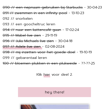
090 // een nepnaam gebruiken bij Starbucks
- 30•04•23
091 // zwemmen in een infinity pool
- 13•10•23
092 // snorkelen
093 // een goocheltruc leren
094 // naar een kattencafé gaan
- 17•02•24
095 // Mabel live zien
- 29•11•19
096 // Julia Michaels live zien
- 30•04•18
097 // Adele live zien
- 02•08•2024
098 // mij inzetten voor het goede doel
- 19•10•19
099 // gebarentaal leren
100 // bloemen plukken in een plukweide
- ??•??•25
Klik
hier
voor deel 2.
hey there!