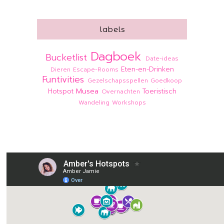
labels
Dagboek
Bucketlist
Date-ideas
Eten-en-Drinken
Dieren
Escape-Rooms
Funtivities
Gezelschapsspellen
Goedkoop
Musea
Hotspot
Toeristisch
Overnachten
Wandeling
Workshops