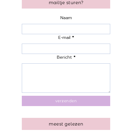
mailtje sturen?
Naam
E-mail
*
Bericht
*
meest gelezen