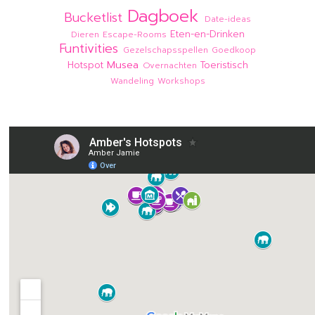
Dagboek
Bucketlist
Date-ideas
Eten-en-Drinken
Dieren
Escape-Rooms
Funtivities
Gezelschapsspellen
Goedkoop
Musea
Hotspot
Toeristisch
Overnachten
Wandeling
Workshops