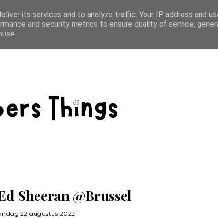
s
liver its services and to analyze traffic. Your IP address and u
rmance and security metrics to ensure quality of service, gene
buse.
 Ed Sheeran @Brussel
ndag 22 augustus 2022