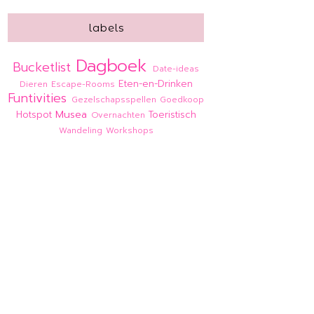
labels
Dagboek
Bucketlist
Date-ideas
Eten-en-Drinken
Dieren
Escape-Rooms
Funtivities
Gezelschapsspellen
Goedkoop
Musea
Hotspot
Toeristisch
Overnachten
Wandeling
Workshops